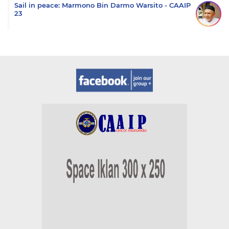
Sail in peace: Marmono Bin Darmo Warsito - CAAIP
23