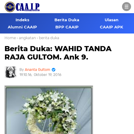
Indeks
Berita Duka
Ulasan
Alumni CAAIP
BPP CAAIP
CAAIP APK
Home
› angkatan
› berita duka
Berita Duka: WAHID TANDA
RAJA GULTOM. Ank 9.
Ananta Gultom
19.10.16
Oktober 19, 2016