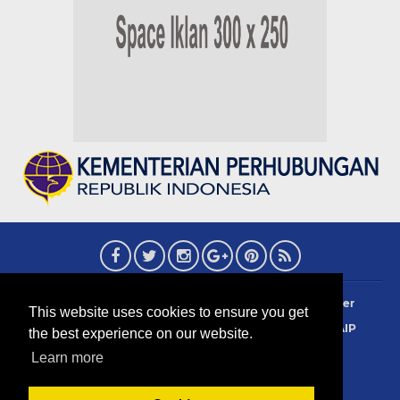
About
Redaksi
Contact
Privacy Policy
Disclaimer
This website uses cookies to ensure you get
Terms Of Use
Pedoman Siber
Info Iklan
Sejarah AIP
the best experience on our website.
Copyright 2006 ©
2026
CAAIP News
Learn more
created by Ananta Gultom 24