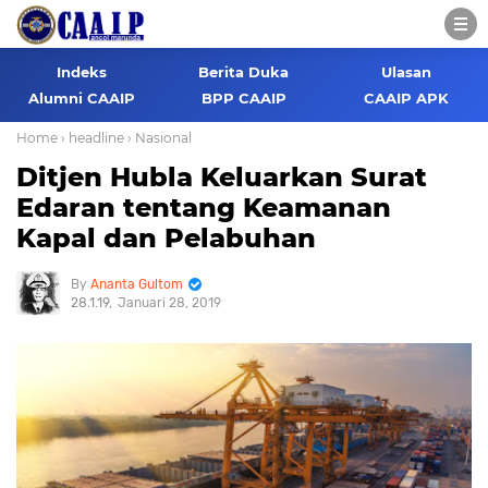
Indeks
Berita Duka
Ulasan
Alumni CAAIP
BPP CAAIP
CAAIP APK
Home
› headline
› Nasional
Ditjen Hubla Keluarkan Surat
Edaran tentang Keamanan
Kapal dan Pelabuhan
Ananta Gultom
28.1.19
Januari 28, 2019