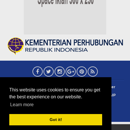
About
Redaksi
Contact
Privacy Policy
Disclaimer
This website uses cookies to ensure you get
Terms Of Use
Pedoman Siber
Info Iklan
Sejarah AIP
the best experience on our website.
Copyright 2006 ©
2026
CAAIP News
Learn more
created by Ananta Gultom 24
Got it!