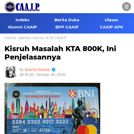
Indeks
Berita Duka
Ulasan
Alumni CAAIP
BPP CAAIP
CAAIP APK
Home
› Berita Utama
› KTA CAAIP
Kisruh Masalah KTA 800K, Ini
Penjelasannya
Ananta Gultom
30.10.20
Oktober 30, 2020