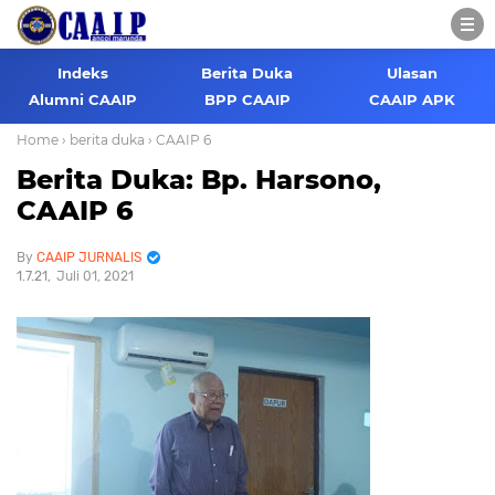
Indeks
Berita Duka
Ulasan
Alumni CAAIP
BPP CAAIP
CAAIP APK
Home
› berita duka
› CAAIP 6
Berita Duka: Bp. Harsono,
CAAIP 6
CAAIP JURNALIS
1.7.21
Juli 01, 2021