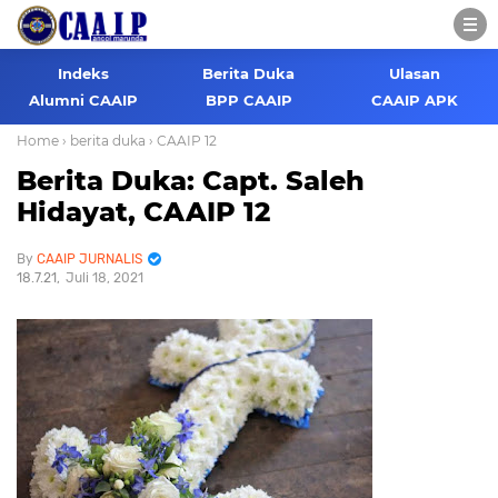
Indeks
Berita Duka
Ulasan
Alumni CAAIP
BPP CAAIP
CAAIP APK
Home
› berita duka
› CAAIP 12
Berita Duka: Capt. Saleh
Hidayat, CAAIP 12
CAAIP JURNALIS
18.7.21
Juli 18, 2021