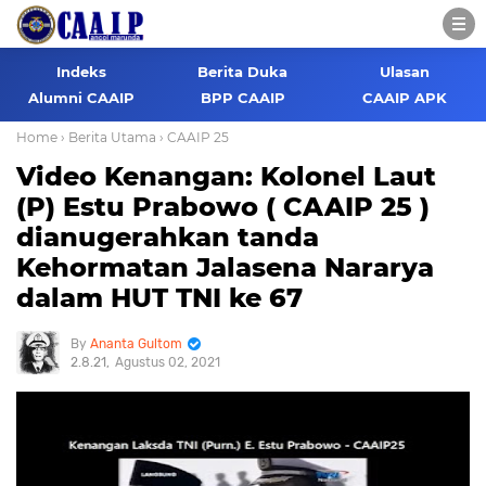
Indeks
Berita Duka
Ulasan
Alumni CAAIP
BPP CAAIP
CAAIP APK
Home
› Berita Utama
› CAAIP 25
Video Kenangan: Kolonel Laut
(P) Estu Prabowo ( CAAIP 25 )
dianugerahkan tanda
Kehormatan Jalasena Nararya
dalam HUT TNI ke 67
Ananta Gultom
2.8.21
Agustus 02, 2021