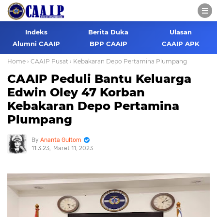
Indeks
Berita Duka
Ulasan
Alumni CAAIP
BPP CAAIP
CAAIP APK
Home
› CAAIP Pusat
› Kebakaran Depo Pertamina Plumpang
CAAIP Peduli Bantu Keluarga
Edwin Oley 47 Korban
Kebakaran Depo Pertamina
Plumpang
Ananta Gultom
11.3.23
Maret 11, 2023