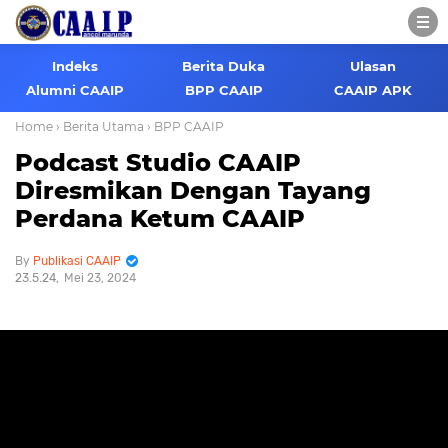
Indeks
Berita Duka
Ulasan
Alumni CAAIP
BPP CAAIP
CAAIP APK
Home
› Berita Utama
› BPP CAAIP
Podcast Studio CAAIP
Diresmikan Dengan Tayang
Perdana Ketum CAAIP
Publikasi CAAIP
23.5.24
Mei 23, 2024