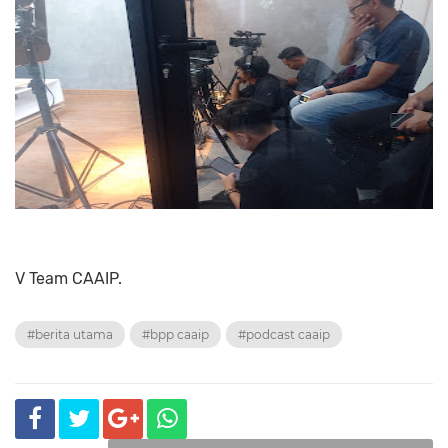
V Team CAAIP.
#berita utama
#bpp caaip
#podcast caaip