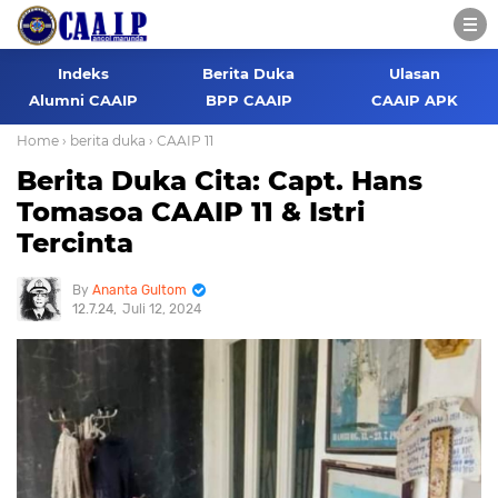
Indeks
Berita Duka
Ulasan
Alumni CAAIP
BPP CAAIP
CAAIP APK
Home
› berita duka
› CAAIP 11
Berita Duka Cita: Capt. Hans
Tomasoa CAAIP 11 & Istri
Tercinta
Ananta Gultom
12.7.24
Juli 12, 2024