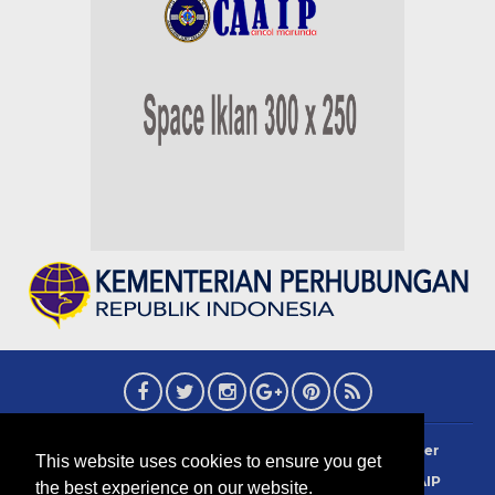
About
Redaksi
Contact
Privacy Policy
Disclaimer
This website uses cookies to ensure you get
Terms Of Use
Pedoman Siber
Info Iklan
Sejarah AIP
the best experience on our website.