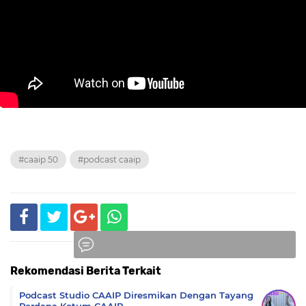
#caaip 50
#podcast caaip
Rekomendasi Berita Terkait
Komentar
Podcast Studio CAAIP Diresmikan Dengan Tayang