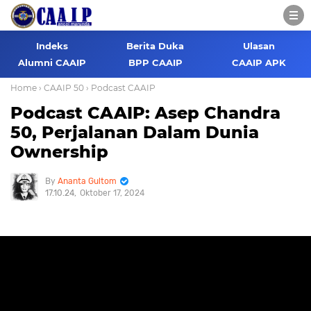
Indeks
Berita Duka
Ulasan
Alumni CAAIP
BPP CAAIP
CAAIP APK
Home
› CAAIP 50
› Podcast CAAIP
Podcast CAAIP: Asep Chandra
50, Perjalanan Dalam Dunia
Ownership
Ananta Gultom
17.10.24
Oktober 17, 2024