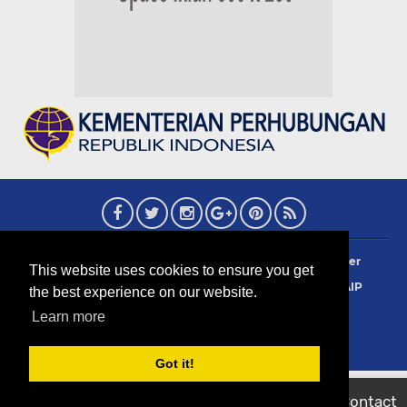
About
Redaksi
Contact
Privacy Policy
Disclaimer
This website uses cookies to ensure you get
Terms Of Use
Pedoman Siber
Info Iklan
Sejarah AIP
the best experience on our website.
Copyright 2006 ©
2026
CAAIP News
Learn more
created by Ananta Gultom 24
Got it!
Home
CAAIP Listed
Jualan
Contact