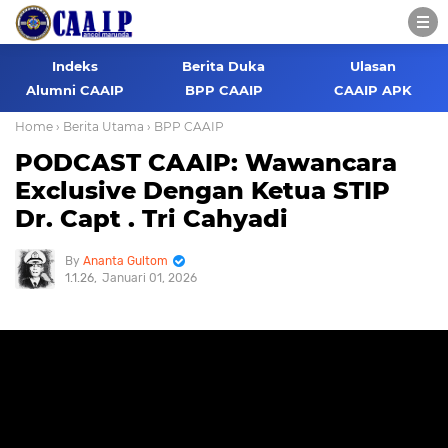
Indeks
Berita Duka
Ulasan
Alumni CAAIP
BPP CAAIP
CAAIP APK
Home
› Berita Utama
› BPP CAAIP
PODCAST CAAIP: Wawancara
Exclusive Dengan Ketua STIP
Dr. Capt . Tri Cahyadi
Ananta Gultom
1.1.26
Januari 01, 2026